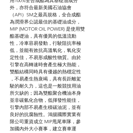
用100%全合成酯為其基礎油成分
外，亦符合最新美國石油協會
（API）SM之最高規格，全合成酯
為潤滑界公認最佳的基礎油成分，
MIP (MOTOR OIL POWER) 是使用雙
酯基礎油，具有優異的低溫流動
性，冷車容易發動，行駛阻抗率極
低，並能有效抗高溫氧化，氧化安
定性佳，不易形成酸性物質。由於
引擎在高轉速時會產生極大熱能，
雙酯結構同時具有優越的熱穩定性
，不易產生熱衰竭，具有長距離駕
駛的耐久力，這也是一般競技用油
所欠缺的；因為雙酯聚合機油本身
並非碳氫化合物，低揮發性能佳，
引擎內部不易產生積碳油泥，並有
良好的抗腐蝕性。鴻揚國際實業有
限公司重資成立 MIP甩尾車隊，參
加國內外大小賽事，建立賽車運