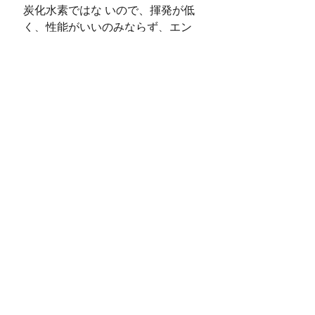
炭化水素ではな いので、揮発が低
く、性能がいいのみならず、エン
ジンの内部に、炭オイルの泥をた
まりにくく、抗腐食 性も抜群であ
る。 鴻揚国際実業有限会社は資本
を投ず、MIP D1チームを成立し、
国内と海外の競技に参加しなが
ら、モータ ースポーツを促進して
いる。MIPチームはなぜ何回もの優
勝を取れたかというと、強いホー
スパワーの競 技車と優れる選手が
いるだけでなく、MIPのオイルのお
かげで、MIPチームの選手が素晴ら
しい技術を発 揮した時、全然エン
ジンへの負担を心配しないからで
しょう。