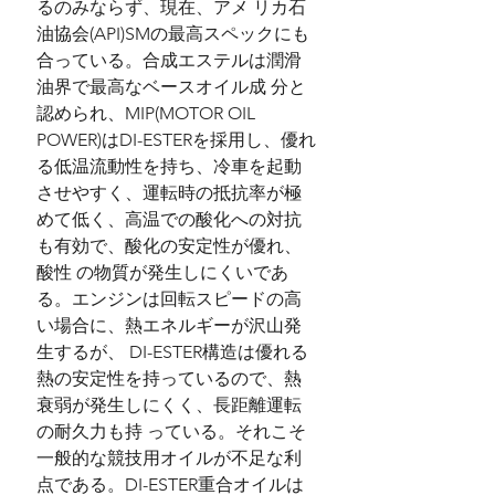
るのみならず、現在、アメ リカ石
油協会(API)SMの最高スペックにも
合っている。合成エステルは潤滑
油界で最高なベースオイル成 分と
認められ、MIP(MOTOR OIL
POWER)はDI-ESTERを採用し、優れ
る低温流動性を持ち、冷車を起動
させやすく、運転時の抵抗率が極
めて低く、高温での酸化への対抗
も有効で、酸化の安定性が優れ、
酸性 の物質が発生しにくいであ
る。エンジンは回転スピードの高
い場合に、熱エネルギーが沢山発
生するが、 DI-ESTER構造は優れる
熱の安定性を持っているので、熱
衰弱が発生しにくく、長距離運転
の耐久力も持 っている。それこそ
一般的な競技用オイルが不足な利
点である。DI-ESTER重合オイルは