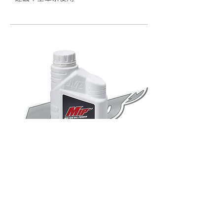
DOT-4
煞車油