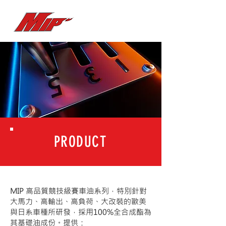
PRODUCT
MIP 高品質競技級賽車油系列，特別針對
大馬力、高輸出、高負荷、大改裝的歐美
與日系車種所研發，採用100%全合成酯為
其基礎油成份。提供：